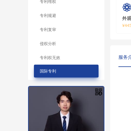
专利维权
专利规避
外
¥445
专利复审
侵权分析
服务
专利权无效
国际专利